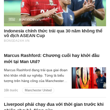
Marcus Rashford: Chương cuối hay khởi đầu
mới tại Man Utd?
Marcus Rashford đang trải qua giai đoạn
khó khăn nhất sự nghiệp. Từng là biểu
tượng trên hàng công của Manchester
United và được kỳ vọng sẽ trở thành
16h trước
Manchester United
Wayne Rooney thứ hai của bóng đá Anh,
tiền đạo 28 tuổi giờ thậm chí không biết
mình sẽ thi đấu ở đâu trong mùa giải
Liverpool phải chạy đua với thời gian trước khi
mới.