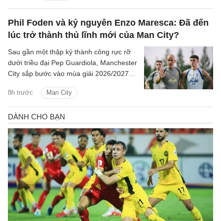
Phil Foden và kỷ nguyên Enzo Maresca: Đã đến
lúc trở thành thủ lĩnh mới của Man City?
Sau gần một thập kỷ thành công rực rỡ
dưới triều đại Pep Guardiola, Manchester
City sắp bước vào mùa giải 2026/2027
với sự thay đổi mang tính bước ngoặt
8h trước
Man City
trên băng ghế chỉ đạo.