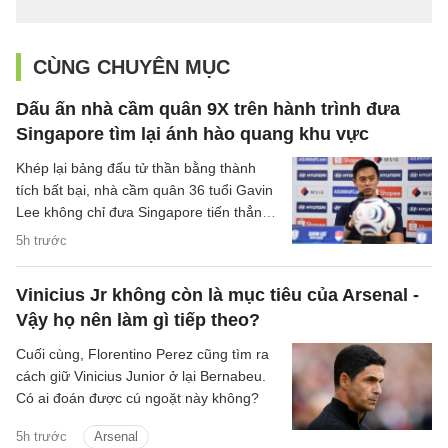
CÙNG CHUYÊN MỤC
Dấu ấn nhà cầm quân 9X trên hành trình đưa
Singapore tìm lại ánh hào quang khu vực
Khép lại bảng đấu tử thần bằng thành
tích bất bại, nhà cầm quân 36 tuổi Gavin
Lee không chỉ đưa Singapore tiến thẳng
vào bán kết ASEAN Cup 2026, mà còn
5h trước
khắc họa rõ nét triết lý bóng đá hiện đại,
khoa học của chiến lược gia trẻ tuổi bậc
Vinicius Jr không còn là mục tiêu của Arsenal -
nhất khu vực.
Vậy họ nên làm gì tiếp theo?
Cuối cùng, Florentino Perez cũng tìm ra
cách giữ Vinicius Junior ở lại Bernabeu.
Có ai đoán được cú ngoặt này không?
5h trước
Arsenal