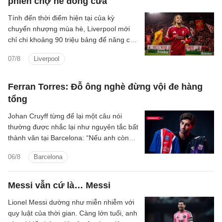
phiên chợ hè đóng cửa
Tính đến thời điểm hiện tại của kỳ
chuyển nhượng mùa hè, Liverpool mới
chỉ chi khoảng 90 triệu bảng để nâng cấp
lực lượng, với hai tân binh là trung vệ
07/8
Liverpool
Jeremy Jacquet và cầu thủ chạy cánh
Victor Munoz.
Ferran Torres: Đỗ ông nghè đừng vội đe hàng
tổng
Johan Cruyff từng để lại một câu nói
thường được nhắc lại như nguyên tắc bất
thành văn tại Barcelona: “Nếu anh còn
lưỡng lự về việc thi đấu cho FC
06/8
Barcelona
Barcelona, anh không còn hữu ích với
chúng tôi nữa.”
Messi vẫn cứ là… Messi
Lionel Messi dường như miễn nhiễm với
quy luật của thời gian. Càng lớn tuổi, anh