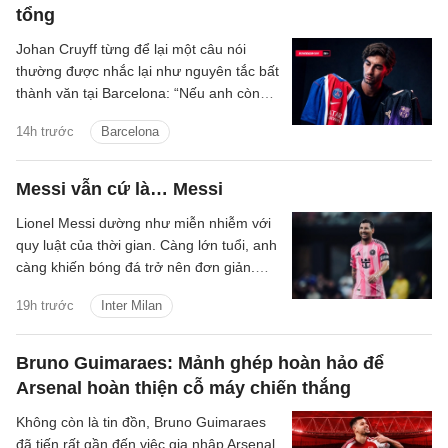
tổng
Johan Cruyff từng để lại một câu nói
thường được nhắc lại như nguyên tắc bất
thành văn tại Barcelona: “Nếu anh còn
lưỡng lự về việc thi đấu cho FC
14h trước
Barcelona
Barcelona, anh không còn hữu ích với
chúng tôi nữa.”
Messi vẫn cứ là… Messi
Lionel Messi dường như miễn nhiễm với
quy luật của thời gian. Càng lớn tuổi, anh
càng khiến bóng đá trở nên đơn giản.
Không cần nhiều pha bứt tốc quãng dài
19h trước
Inter Milan
hay solo xuyên qua cả hàng thủ, siêu sao
người Argentina đang chinh phục trận
đấu bằng cảm quan không gian, lựa chọn
Bruno Guimaraes: Mảnh ghép hoàn hảo để
đúng thời điểm và đưa ra những quyết
Arsenal hoàn thiện cỗ máy chiến thắng
định gần như hoàn hảo.
Không còn là tin đồn, Bruno Guimaraes
đã tiến rất gần đến việc gia nhập Arsenal