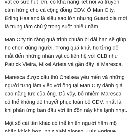
vật có sức hút lớn, có khả năng kết nối và truyền
cảm hứng cho cả cộng đồng CĐV. Ở Man City,
Erling Haaland là siêu sao lớn nhưng Guardiola mới
là trung tâm chú ý trong suốt nhiều năm.
Man City tin rằng quá trình chuẩn bị dài hạn sẽ giúp
họ chọn đúng người. Trong quá khứ, họ từng để
mắt đến những nhân vật có liên hệ với CLB như
Patrick Vieira, Mikel Arteta và gần đây là Maresca.
Maresca được cầu thủ Chelsea yêu mến và những
người từng làm việc với ông tại Man City đánh giá
cao năng lực của ông. Dù vậy, bổ nhiệm Maresca
có thể không dễ thuyết phục toàn bộ CĐV, nhất là
khi phản ứng ban đầu với tin đồn này khá lạnh nhạt.
Một số cái tên khác có thể khiến người hâm mộ
phấn khích hơn, như Xabi Alonso, Luis Enrique,