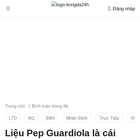
Đăng nhập
Trang chủ
Bình luận bóng đá
LTD
KQ
BXH
Nhận Định
Trực Tiếp
Vid
Liệu Pep Guardiola là cái