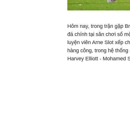
Hôm nay, trong trận gặp
Br
đá chính tại sân chơi số m
luyện viên Arne Slot xếp c
hàng công, trong hệ thống 
Harvey Elliott - Mohamed 