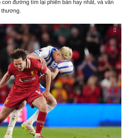
 con đường tìm lại phiên bản hay nhất, và vẫn
u thương.