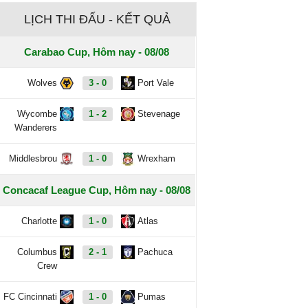
LỊCH THI ĐẤU - KẾT QUẢ
Carabao Cup, Hôm nay - 08/08
Wolves
3 - 0
Port Vale
Wycombe
1 - 2
Stevenage
Wanderers
Middlesbrou
1 - 0
Wrexham
Concacaf League Cup, Hôm nay - 08/08
Charlotte
1 - 0
Atlas
Columbus
2 - 1
Pachuca
Crew
FC Cincinnati
1 - 0
Pumas