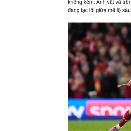
không kém. Anh vật vã trên
đang lạc lối giữa mê lộ sầ