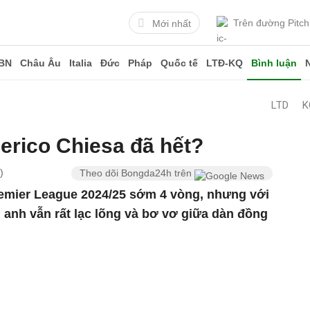
Trên đường Pitch
Mới nhất
BN
Châu Âu
Italia
Đức
Pháp
Quốc tế
LTĐ-KQ
Bình luận
LTD
K
erico Chiesa đã hết?
)
Theo dõi Bongda24h trên
emier League 2024/25 sớm 4 vòng, nhưng với
 anh vẫn rất lạc lõng và bơ vơ giữa dàn đồng