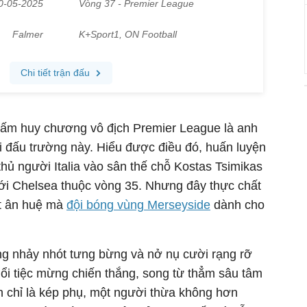
ấm huy chương vô địch Premier League là anh
tại đấu trường này. Hiểu được điều đó, huấn luyện
hủ người Italia vào sân thế chỗ Kostas Tsimikas
với
Chelsea
thuộc vòng 35. Nhưng đây thực chất
út ân huệ mà
đội bóng vùng Merseyside
dành cho
g nhảy nhót tưng bừng và nở nụ cười rạng rỡ
uổi tiệc mừng chiến thắng, song từ thẳm sâu tâm
h chỉ là kép phụ, một người thừa không hơn