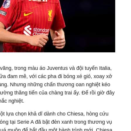
ãng, trong màu áo Juventus và đội tuyển Italia,
lửa đam mê, với các pha đi bóng xé gió, xoay xở
 lùng. Nhưng những chấn thương oan nghiệt kéo
ường thăng tiến của chàng trai ấy. Để rồi giờ đây
hắc nghiệt.
một lựa chọn khả dĩ dành cho Chiesa, hòng cứu
óng tại Serie A đã bật đèn xanh trong thương vụ
 quá muộn để bắt đầu một hành trình mới. Chiesa