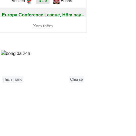
Benfica
3 - 0
Hearts
Europa Conference League, Hôm nay -
07/08
Xem thêm
Dynamo Kyiv
1 - 0
Qarabag
FC Sheriff
1 - 3
St. Gallen
Bongda24h.vn
Inter Club
2 - 0
Flora Tallinn
d'Escaldes
Thích Trang
Chia sẻ
Debrecen
0 - 3
FC
Copenhagen
Zalgiris
2 - 5
Hajduk Split
Vilnius
Riga FC
1 - 0
Gyori ETO
IFK
0 - 1
Gent