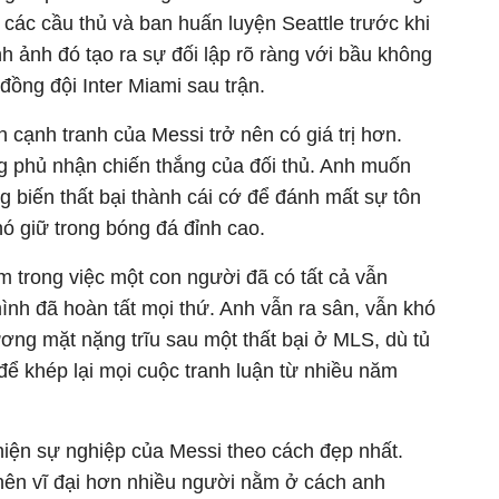
các cầu thủ và ban huấn luyện Seattle trước khi
ình ảnh đó tạo ra sự đối lập rõ ràng với bầu không
đồng đội Inter Miami sau trận.
ần cạnh tranh của Messi trở nên có giá trị hơn.
 phủ nhận chiến thắng của đối thủ. Anh muốn
 biến thất bại thành cái cớ để đánh mất sự tôn
khó giữ trong bóng đá đỉnh cao.
 trong việc một con người đã có tất cả vẫn
ình đã hoàn tất mọi thứ. Anh vẫn ra sân, vẫn khó
ơng mặt nặng trĩu sau một thất bại ở MLS, dù tủ
ể khép lại mọi cuộc tranh luận từ nhiều năm
iện sự nghiệp của Messi theo cách đẹp nhất.
nên vĩ đại hơn nhiều người nằm ở cách anh