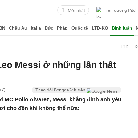
Trên đường Pitch
Mới nhất
BN
Châu Âu
Italia
Đức
Pháp
Quốc tế
LTĐ-KQ
Bình luận
LTD
K
eo Messi ở những lần thất
+7)
Theo dõi Bongda24h trên
i MC Pollo Alvarez, Messi khẳng định anh yêu
hơi cho đến khi không thể nữa: