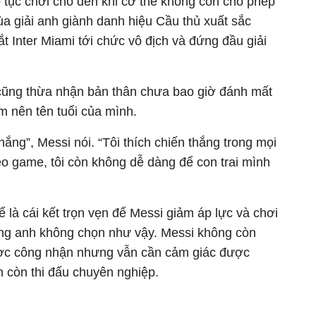
p tục chơi cho đến khi cơ thể không còn cho phép
a giải anh giành danh hiệu Cầu thủ xuất sắc
t Inter Miami tới chức vô địch và đứng đầu giải
cũng thừa nhận bản thân chưa bao giờ đánh mất
àm nên tên tuổi của mình.
thắng”, Messi nói. “Tôi thích chiến thắng trong mọi
eo game, tôi còn không dễ dàng để con trai mình
ể là cái kết trọn vẹn để Messi giảm áp lực và chơi
g anh không chọn như vậy. Messi không còn
ợc công nhận nhưng vẫn cần cảm giác được
n còn thi đấu chuyên nghiệp.