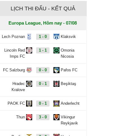
LỊCH THI ĐẤU - KẾT QUẢ
Europa League, Hôm nay - 07/08
Lech Poznan
1 - 0
Klaksvik
Lincoln Red
1 - 1
Omonia
Imps FC
Nicosia
FC Salzburg
0 - 0
Pafos FC
Hradec
0 - 1
Beşiktaş
Kralove
PAOK FC
0 - 1
Anderlecht
Thun
3 - 0
Vikingur
Reykjavik