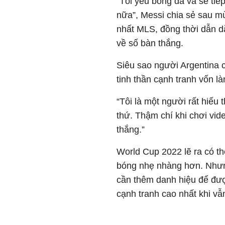
“Tôi yêu bóng đá và sẽ tiế
nữa”, Messi chia sẻ sau mù
nhất MLS, đồng thời dẫn dắ
về số bàn thắng.
Siêu sao người Argentina 
tinh thần cạnh tranh vốn l
“Tôi là một người rất hiếu 
thứ. Thậm chí khi chơi vid
thắng.”
World Cup 2022 lẽ ra có th
bóng nhẹ nhàng hơn. Nhưn
cần thêm danh hiệu để đư
cạnh tranh cao nhất khi vẫ