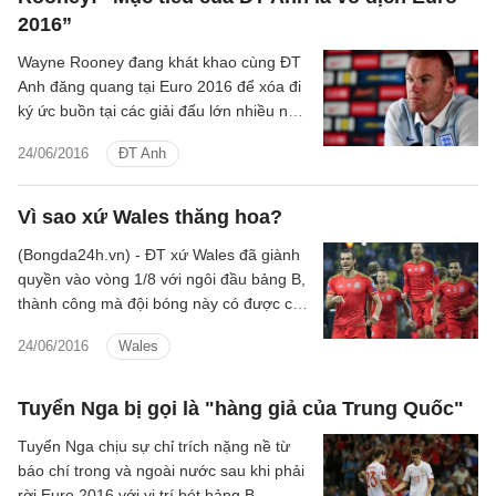
2016”
Wayne Rooney đang khát khao cùng ĐT
Anh đăng quang tại Euro 2016 để xóa đi
ký ức buồn tại các giải đấu lớn nhiều năm
qua.
24/06/2016
ĐT Anh
Vì sao xứ Wales thăng hoa?
(Bongda24h.vn) - ĐT xứ Wales đã giành
quyền vào vòng 1/8 với ngôi đầu bảng B,
thành công mà đội bóng này có được có
dấu ấn rất lớn từ HLV Chris Coleman.
24/06/2016
Wales
Tuyển Nga bị gọi là "hàng giả của Trung Quốc"
Tuyển Nga chịu sự chỉ trích nặng nề từ
báo chí trong và ngoài nước sau khi phải
rời Euro 2016 với vị trí bét bảng B.