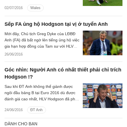
thẻ vàng thứ 2 ở trận tứ kết thắng Bỉ 3-1.
02/07/2016
Wales
Sếp FA ủng hộ Hodgson tại vị ở tuyển Anh
Mới đây, Chủ tịch Greg Dyke của LĐBĐ
Anh (FA) đã bất ngờ lên tiếng ủng hộ việc
gia hạn hợp đồng của Tam sư với HLV
Roy Hodgson.
26/06/2016
Góc nhìn: Người Anh có nhất thiết phải chỉ trích
Hodgson !?
Sau khi ĐT Anh không thể giành được
ngôi đầu bảng B tại Euro 2016 dù được
đánh giá cao nhất, HLV Hodgson đã phải
hứng chịu rất nhiều chỉ trích. Nhưng xét
24/06/2016
ĐT Anh
một cách toàn diện, người đứng đầu Tam
sư đã và đang làm được những điều cao
cả mà không phải ai cũng nhận ra.