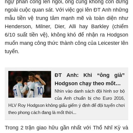
ngự phản công lên ngôi, ông cũng không còn đứng
ngoài cuộc quan sát. Với việc gọi lên ĐT Anh những
mẫu tiền vệ trung tâm mạnh mẽ và toàn diện như
Henderson, Milner, Dier, Alli hay Barkley (chiếm
6/10 suất tiền vệ), không khó để nhận ra Hodgson
muốn mang công thức thành công của Leicester lên
tuyển.
ĐT Anh: Khi “ông già”
Hodgson chạy theo mốt…
Nhìn vào danh sách đội hình sơ bộ
của Anh chuẩn bị cho Euro 2016,
HLV Roy Hodgson không giấu giếm ý định để đội tuyển chơi
theo phong cách đang là mốt thời...
Trong 2 trận giao hữu gần nhất với Thổ Nhĩ Kỳ và