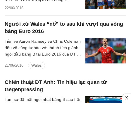
22/06/2016
Người xứ Wales “nổ” to sau khi vượt qua vòng
bảng Euro 2016
Tiền vệ Aaron Ramsey và Chris Coleman
đều vô cùng tự hào với thành tích giành
ngôi đầu bảng B tại Euro 2016 của ĐT xứ
Wales.
21/06/2016
Wales
Chiến thuật ĐT Anh: Tín hiệu lạc quan từ
Gegenpressing
X
Tam sư đã mất ngôi nhất bảng B sau trận
Anh 0-0 Slovakia vào đêm qua. Dẫu vậy
thì vẫn có những tín hiệu đáng mừng ở
đội bóng xứ sương mù trong trận này.
21/06/2016
Slovakia