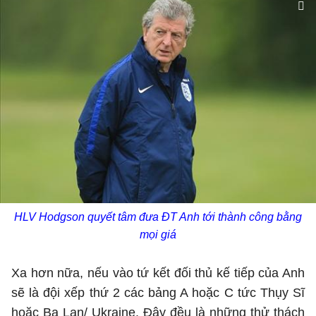
HLV Hodgson quyết tâm đưa ĐT Anh tới thành công bằng
mọi giá
Xa hơn nữa, nếu vào tứ kết đối thủ kế tiếp của Anh
sẽ là đội xếp thứ 2 các bảng A hoặc C tức Thụy Sĩ
hoặc Ba Lan/ Ukraine. Đây đều là những thử thách