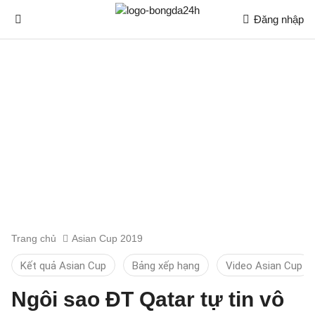
Đăng nhập
Trang chủ
Asian Cup 2019
Kết quả Asian Cup
Bảng xếp hạng
Video Asian Cup
Ngôi sao ĐT Qatar tự tin vô