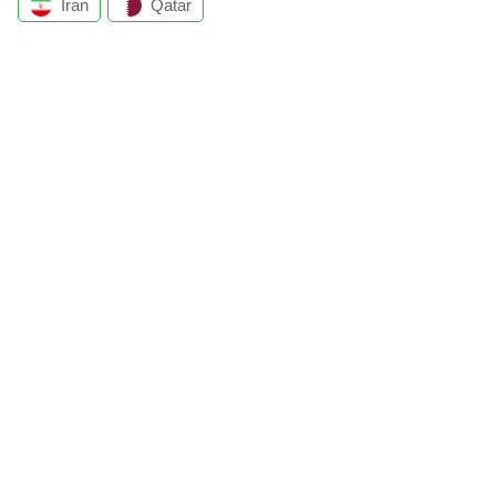
Iran
Qatar