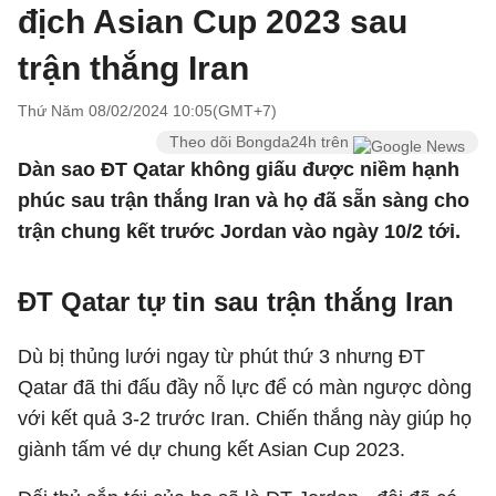
địch Asian Cup 2023 sau
trận thắng Iran
Thứ Năm 08/02/2024 10:05(GMT+7)
Theo dõi Bongda24h trên
Dàn sao ĐT Qatar không giấu được niềm hạnh
phúc sau trận thắng Iran và họ đã sẵn sàng cho
trận chung kết trước Jordan vào ngày 10/2 tới.
ĐT Qatar tự tin sau trận thắng Iran
Dù bị thủng lưới ngay từ phút thứ 3 nhưng ĐT
Qatar đã thi đấu đầy nỗ lực để có màn ngược dòng
với kết quả 3-2 trước Iran. Chiến thắng này giúp họ
giành tấm vé dự chung kết Asian Cup 2023.