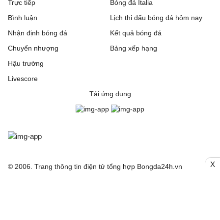
Trực tiếp
Bóng đá Italia
Bình luận
Lịch thi đấu bóng đá hôm nay
Nhận định bóng đá
Kết quả bóng đá
Chuyển nhượng
Bảng xếp hạng
Hậu trường
Livescore
Tải ứng dụng
X
© 2006. Trang thông tin điện tử tổng hợp Bongda24h.vn
CƠ QUAN CHỦ QUẢN: Công ty Cổ phần Truyền thông Quốc tế
INCOM
Giấy phép số: 150/GP-SVHTT cấp ngày 03/4/2026 bởi Sở Văn
hoá Thể thao TP. Hà Nội
Nội dung thông tin hợp tác giữa Công ty INCOM và Báo điện tử