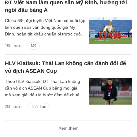
ĐT Việt Nam làm quen sân Mỹ Đình, hướng tới
ngôi đầu bảng A
Chiều 6/8, đội tuyển Việt Nam có buổi tập
làm quen sân vận động quốc gia Mỹ
Đình, hoàn tất khâu chuẩn bị trước cuộc
đối đầu với Campuchia tại lượt trận cuối
19h trước
Mỹ
bảng A ASEAN Cup 2026.
HLV Kiatisuk: Thái Lan không cần đánh đổi để
vô địch ASEAN Cup
Theo HLV Kiatisuk, ĐT Thái Lan không
cần vô địch ASEAN Cup bằng mọi giá,
mà xem giải đấu là bước đệm để chuẩn
bị cho tham vọng lớn hơn là Asian Cup và
20h trước
Thái Lan
World Cup.
Xem thêm