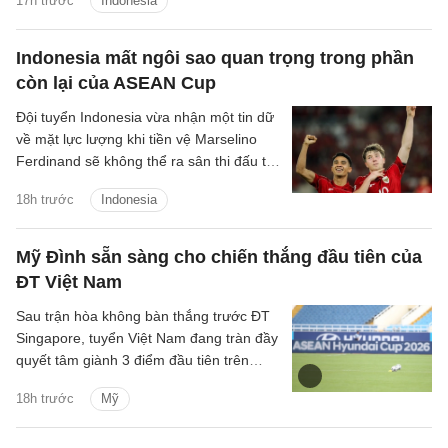
17h trước
Indonesia
giành chiến thắng để giữ vững hy vọng
giành chức vô địch.
Indonesia mất ngôi sao quan trọng trong phần
còn lại của ASEAN Cup
Đội tuyển Indonesia vừa nhận một tin dữ
về mặt lực lượng khi tiền vệ Marselino
Ferdinand sẽ không thể ra sân thi đấu tại
ASEAN Cup 2026 vì chấn thương.
18h trước
Indonesia
Mỹ Đình sẵn sàng cho chiến thắng đầu tiên của
ĐT Việt Nam
Sau trận hòa không bàn thắng trước ĐT
Singapore, tuyển Việt Nam đang tràn đầy
quyết tâm giành 3 điểm đầu tiên trên
SVĐ Mỹ Đình tại ASEAN Cup 2026.
18h trước
Mỹ