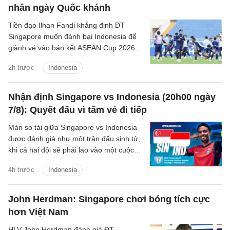
nhân ngày Quốc khánh
Tiền đạo Ilhan Fandi khẳng định ĐT
Singapore muốn đánh bại Indonesia để
giành vé vào bán kết ASEAN Cup 2026,
đồng thời xem đây là món quà ý nghĩa
2h trước
Indonesia
dành tặng NHM nhân dịp Quốc khánh
Singapore.
Nhận định Singapore vs Indonesia (20h00 ngày
7/8): Quyết đấu vì tấm vé đi tiếp
Màn so tài giữa Singapore vs Indonesia
được đánh giá như một trận đấu sinh tử,
khi cả hai đội sẽ phải lao vào một cuộc
chiến để giành tấm vé duy nhất còn lại
4h trước
Indonesia
vào bán kết.
John Herdman: Singapore chơi bóng tích cực
hơn Việt Nam
HLV John Herdman đánh giá ĐT