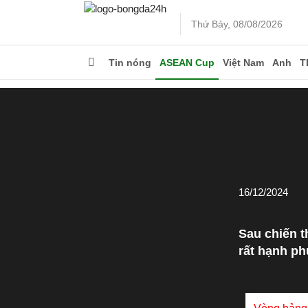
Thứ Bảy, 08/08/2026
Tin nóng
ASEAN Cup
Việt Nam
Anh
T
16/12/2024
Sau chiến t
rất hạnh ph