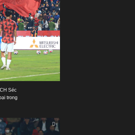
u CH Séc
bại trong