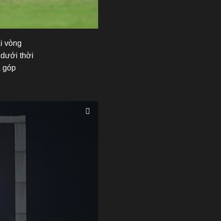
ại vòng
 dưới thời
à góp