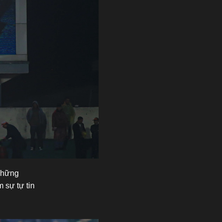
 Những
 sự tự tin