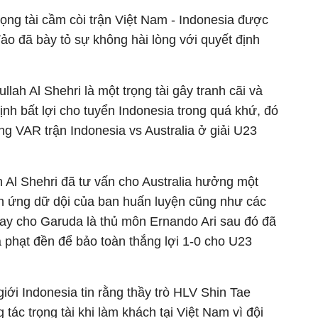
trọng tài cầm còi trận Việt Nam - Indonesia được
ảo đã bày tỏ sự không hài lòng với quyết định
lah Al Shehri là một trọng tài gây tranh cãi và
nh bất lợi cho tuyển Indonesia trong quá khứ, đó
òng VAR trận Indonesia vs Australia ở giải U23
 Al Shehri đã tư vấn cho Australia hưởng một
n ứng dữ dội của ban huấn luyện cũng như các
may cho Garuda là thủ môn Ernando Ari sau đó đã
 phạt đền để bảo toàn thắng lợi 1-0 cho U23
iới Indonesia tin rằng thầy trò HLV Shin Tae
 tác trọng tài khi làm khách tại Việt Nam vì đội