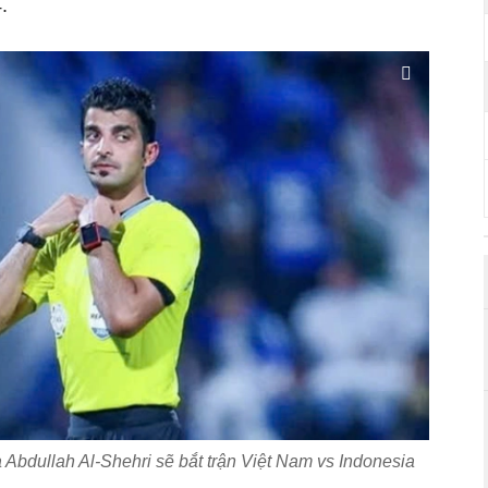
.
 Abdullah Al-Shehri sẽ bắt trận Việt Nam vs Indonesia