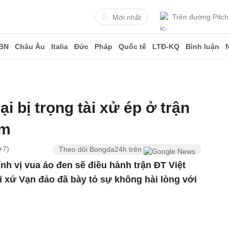
Trên đường Pitch
Mới nhất
BN
Châu Âu
Italia
Đức
Pháp
Quốc tế
LTĐ-KQ
Bình luận
ại bị trọng tài xử ép ở trận
am
+7)
Theo dõi Bongda24h trên
ính vị vua áo đen sẽ điều hành trận ĐT Việt
i xứ Vạn đảo đã bày tỏ sự không hài lòng với