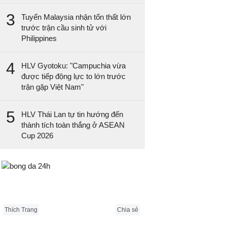
3
Tuyển Malaysia nhận tổn thất lớn
trước trận cầu sinh tử với
Philippines
4
HLV Gyotoku: "Campuchia vừa
được tiếp động lực to lớn trước
trận gặp Việt Nam"
5
HLV Thái Lan tự tin hướng đến
thành tích toàn thắng ở ASEAN
Cup 2026
Bongda24h.vn
Thích Trang
Chia sẻ