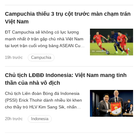
Campuchia thiếu 3 trụ cột trước màn chạm trán
Việt Nam
ĐT Campuchia sẽ không có lực lượng
mạnh nhất ở trận gặp chủ nhà Việt Nam
tại lượt trận cuối vòng bảng ASEAN Cup
2026 sau khi cho 3 cầu thủ quan trọng
19h trước
Campuchia
rời đội.
Chủ tịch LĐBĐ Indonesia: Việt Nam mang tinh
thần của nhà vô địch
Chủ tịch Liên đoàn Bóng đá Indonesia
(PSSI) Erick Thohir dành nhiều lời khen
cho thầy trò HLV Kim Sang Sik, nhấn
mạnh ĐT Việt Nam mang tinh thần của
20h trước
Indonesia
một nhà vô địch.