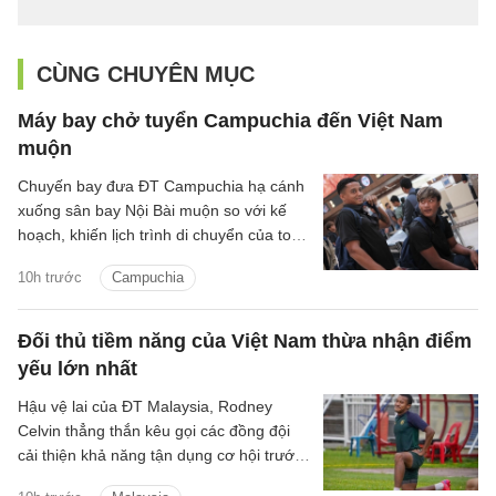
CÙNG CHUYÊN MỤC
Máy bay chở tuyển Campuchia đến Việt Nam
muộn
Chuyến bay đưa ĐT Campuchia hạ cánh
xuống sân bay Nội Bài muộn so với kế
hoạch, khiến lịch trình di chuyển của toàn
đội bị kéo dài trước khi về khách sạn nghỉ
10h trước
Campuchia
ngơi.
Đối thủ tiềm năng của Việt Nam thừa nhận điểm
yếu lớn nhất
Hậu vệ lai của ĐT Malaysia, Rodney
Celvin thẳng thắn kêu gọi các đồng đội
cải thiện khả năng tận dụng cơ hội trước
trận đấu quyết định với Philippines.