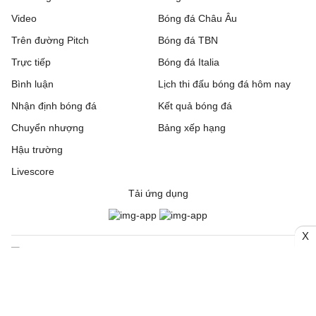
Video
Bóng đá Châu Âu
Trên đường Pitch
Bóng đá TBN
Trực tiếp
Bóng đá Italia
Bình luận
Lịch thi đấu bóng đá hôm nay
Nhận định bóng đá
Kết quả bóng đá
Chuyển nhượng
Bảng xếp hạng
Hậu trường
Livescore
Tải ứng dụng
X
© 2006. Trang thông tin điện tử tổng hợp Bongda24h.vn
CƠ QUAN CHỦ QUẢN: Công ty Cổ phần Truyền thông Quốc tế