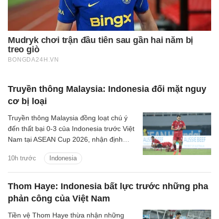
Truyền thông Malaysia: Indonesia đối mặt nguy
cơ bị loại
Truyền thông Malaysia đồng loạt chú ý
đến thất bại 0-3 của Indonesia trước Việt
Nam tại ASEAN Cup 2026, nhận định
Garuda có thể tiếp tục lỡ hẹn với giải đấu
10h trước
Indonesia
khu vực.
Thom Haye: Indonesia bất lực trước những pha
phản công của Việt Nam
Tiền vệ Thom Haye thừa nhận những