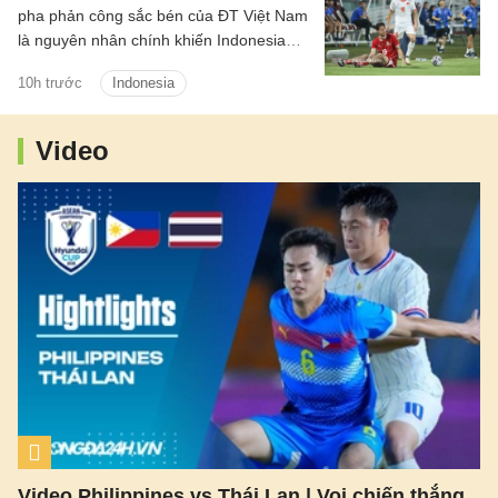
pha phản công sắc bén của ĐT Việt Nam
là nguyên nhân chính khiến Indonesia
phải nhận thất bại 0-3 ở lượt trận thứ ba
10h trước
Indonesia
bảng A ASEAN Cup 2026.
Video
Video Philippines vs Thái Lan | Voi chiến thắng