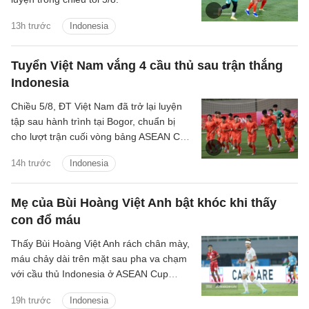
13h trước
Indonesia
Tuyển Việt Nam vắng 4 cầu thủ sau trận thắng
Indonesia
Chiều 5/8, ĐT Việt Nam đã trở lại luyện
tập sau hành trình tại Bogor, chuẩn bị
cho lượt trận cuối vòng bảng ASEAN Cup
2026 gặp Campuchia.
14h trước
Indonesia
Mẹ của Bùi Hoàng Việt Anh bật khóc khi thấy
con đổ máu
Thấy Bùi Hoàng Việt Anh rách chân mày,
máu chảy dài trên mặt sau pha va chạm
với cầu thủ Indonesia ở ASEAN Cup
2026, bà Nguyễn Thị Thắm bật khóc
19h trước
Indonesia
trước màn hình tivi.