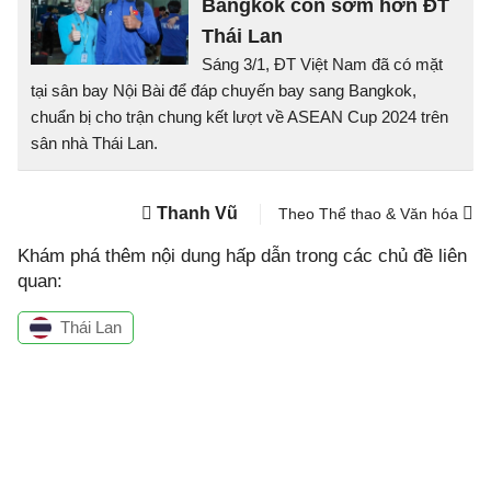
Bangkok còn sớm hơn ĐT
Thái Lan
Sáng 3/1, ĐT Việt Nam đã có mặt
tại sân bay Nội Bài để đáp chuyến bay sang Bangkok,
chuẩn bị cho trận chung kết lượt về ASEAN Cup 2024 trên
sân nhà Thái Lan.
Thanh Vũ
Theo Thể thao & Văn hóa
Khám phá thêm nội dung hấp dẫn trong các chủ đề liên
quan:
Thái Lan