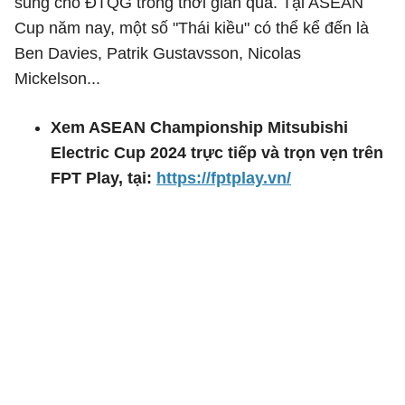
sung cho ĐTQG trong thời gian qua. Tại ASEAN
Cup năm nay, một số "Thái kiều" có thể kể đến là
Ben Davies, Patrik Gustavsson, Nicolas
Mickelson...
Xem ASEAN Championship Mitsubishi
Electric Cup 2024 trực tiếp và trọn vẹn trên
FPT Play, tại:
https://fptplay.vn/