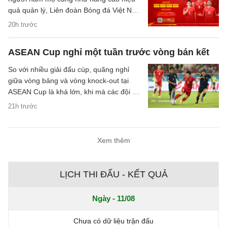
quả quản lý, Liên đoàn Bóng đá Việt Nam
(VFF) đã chính thức thông báo về việc
20h trước
thay đổi hình thức bán vé trận bán kết
trên sân nhà của đội tuyển Việt Nam.
ASEAN Cup nghỉ một tuần trước vòng bán kết
So với nhiều giải đấu cúp, quãng nghỉ
giữa vòng bảng và vòng knock-out tại
ASEAN Cup là khá lớn, khi mà các đội sẽ
có quãng nghỉ lên tới một tuần cho các
21h trước
trận đại chiến tại bán kết.
Xem thêm
LỊCH THI ĐẤU - KẾT QUẢ
Ngày - 11/08
Chưa có dữ liệu trận đấu