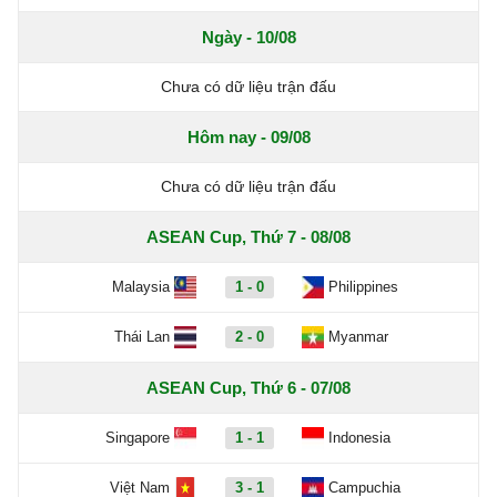
Ngày - 10/08
Chưa có dữ liệu trận đấu
Hôm nay - 09/08
Chưa có dữ liệu trận đấu
ASEAN Cup, Thứ 7 - 08/08
Malaysia
1 - 0
Philippines
Thái Lan
2 - 0
Myanmar
ASEAN Cup, Thứ 6 - 07/08
Singapore
1 - 1
Indonesia
Việt Nam
3 - 1
Campuchia