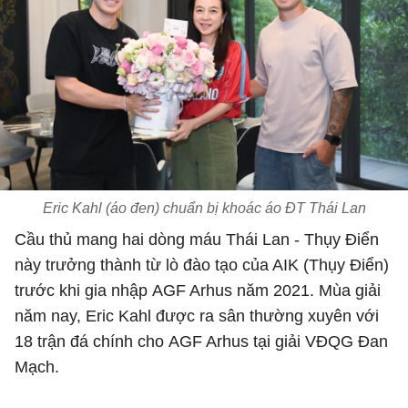
Eric Kahl (áo đen) chuẩn bị khoác áo ĐT Thái Lan
Cầu thủ mang hai dòng máu Thái Lan - Thụy Điển
này trưởng thành từ lò đào tạo của AIK (Thụy Điển)
trước khi gia nhập AGF Arhus năm 2021. Mùa giải
năm nay, Eric Kahl được ra sân thường xuyên với
18 trận đá chính cho AGF Arhus tại giải VĐQG Đan
Mạch.