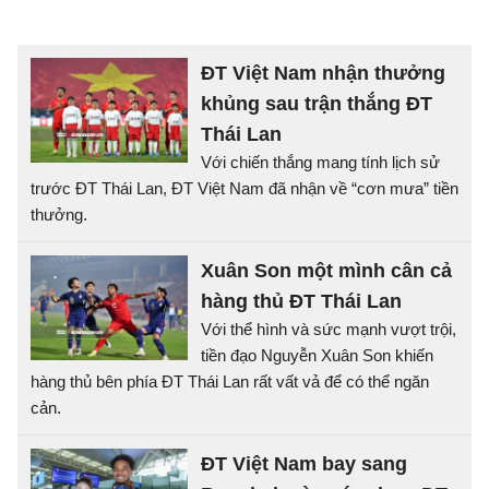
ĐT Việt Nam nhận thưởng
khủng sau trận thắng ĐT
Thái Lan
Với chiến thắng mang tính lịch sử
trước ĐT Thái Lan, ĐT Việt Nam đã nhận về “cơn mưa” tiền
thưởng.
Xuân Son một mình cân cả
hàng thủ ĐT Thái Lan
Với thể hình và sức mạnh vượt trội,
tiền đạo Nguyễn Xuân Son khiến
hàng thủ bên phía ĐT Thái Lan rất vất vả để có thể ngăn
cản.
ĐT Việt Nam bay sang