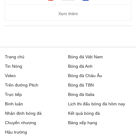
Xem thêm
Trang chủ
Bóng đá Việt Nam
Tin Nóng
Bóng đá Anh
Video
Bóng đá Châu Âu
Trên đường Pitch
Bóng đá TBN
Trực tiếp
Bóng đá Italia
Bình luận
Lịch thi đấu bóng đá hôm nay
Nhận định bóng đá
Kết quả bóng đá
Chuyển nhượng
Bảng xếp hạng
Hậu trường