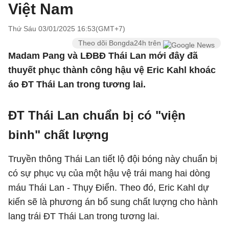
Việt Nam
Thứ Sáu 03/01/2025 16:53(GMT+7)
Theo dõi Bongda24h trên
Madam Pang và LĐBĐ Thái Lan mới đây đã
thuyết phục thành công hậu vệ Eric Kahl khoác
áo ĐT Thái Lan trong tương lai.
ĐT Thái Lan chuẩn bị có "viện
binh" chất lượng
Truyền thông Thái Lan tiết lộ đội bóng này chuẩn bị
có sự phục vụ của một hậu vệ trái mang hai dòng
máu Thái Lan - Thụy Điển. Theo đó, Eric Kahl dự
kiến sẽ là phương án bổ sung chất lượng cho hành
lang trái ĐT Thái Lan trong tương lai.