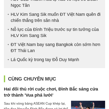
Ngọc Tân
HLV Kim Sang Sik muốn ĐT Việt Nam quên đi
chiến thắng trên sân nhà
Nỗ lực của Đình Triệu trước sự tin tưởng của
HLV Kim Sang Sik
ĐT Việt Nam bay sang Bangkok còn sớm hơn
ĐT Thái Lan
Lá Quốc kỳ trong tay Đỗ Duy Mạnh
CÙNG CHUYÊN MỤC
Hai đối thủ rời cuộc chơi, Đình Bắc sáng cửa
trở thành 'Vua phá lưới'
Sau khi vòng bảng ASEAN Cup khép lại,
tiền đạo Nguyễn Đình Bắc đang có lợi thế