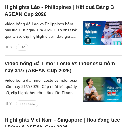
Highlights Lào - Philippines | Kết quả Bảng B
ASEAN Cup 2026
Video bóng đá Lào vs Philippines hôm
nay lúc 17h ngày 1/8/2026. Cập nhật kết
quả tỷ số, clip highlights trận đấu giữa
Lào vs Philippines (Bảng B ASEAN Cup
01/8
Lào
2026).
Video bóng đá Timor-Leste vs Indonesia hôm
nay 31/7 (ASEAN Cup 2026)
Video bóng đá Timor-Leste vs Indonesia
hôm nay 31/7/2026. Cập nhật kết quả tỷ
số, clip highlights trận đấu giữa Timor-
Leste vs Indonesia (Bảng A ASEAN Cup
31/7
Indonesia
2026).
Highlights Việt Nam - Singapore | Hòa đáng tiếc