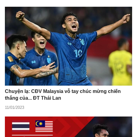
Chuyện lạ: CĐV Malaysia vỗ tay chúc mừng chiến
thắng của... ĐT Thái Lan
11/01/2023