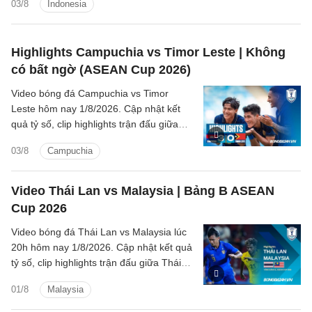
03/8
Indonesia
Highlights Campuchia vs Timor Leste | Không
có bất ngờ (ASEAN Cup 2026)
Video bóng đá Campuchia vs Timor
Leste hôm nay 1/8/2026. Cập nhật kết
quả tỷ số, clip highlights trận đấu giữa
Campuchia vs Timor Leste (Bảng A
03/8
Campuchia
ASEAN Cup 2026).
Video Thái Lan vs Malaysia | Bảng B ASEAN
Cup 2026
Video bóng đá Thái Lan vs Malaysia lúc
20h hôm nay 1/8/2026. Cập nhật kết quả
tỷ số, clip highlights trận đấu giữa Thái
Lan vs Malaysia (Bảng B ASEAN Cup
01/8
Malaysia
2026).