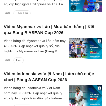
số, clip highlights Philippines vs Thái Lan
(Bảng B ASEAN Cup 2026) các tình
04/8
Thái Lan
huống trên sân.
Video Myanmar vs Lào | Mưa bàn thắng | Kết
quả Bảng B ASEAN Cup 2026
Video bóng đá Myanmar vs Lào hôm nay
4/8/2026. Cập nhật kết quả tỷ số, clip
highlights Myanmar vs Lào (Bảng B
ASEAN Cup 2026) các tình huống trên
04/8
Lào
sân.
Video Indonesia vs Việt Nam | Làm chủ cuộc
chơi | Bảng A ASEAN Cup 2026
Video bóng đá Indonesia vs Việt Nam
hôm nay 3/8/2026. Cập nhật kết quả tỷ
số, clip highlights trận đấu giữa Indonesia
vs Việt Nam (Bảng A ASEAN Cup 2026).