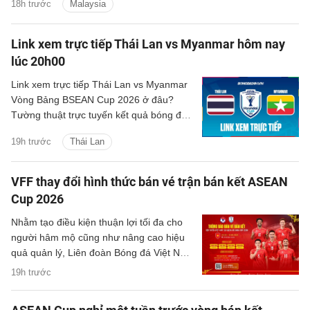
18h trước
Malaysia
sóng nào?
Link xem trực tiếp Thái Lan vs Myanmar hôm nay
lúc 20h00
Link xem trực tiếp Thái Lan vs Myanmar
Vòng Bảng BSEAN Cup 2026 ở đâu?
Tường thuật trực tuyến kết quả bóng đá
Thái Lan vs Myanmar trên kênh phát
19h trước
Thái Lan
sóng nào?
VFF thay đổi hình thức bán vé trận bán kết ASEAN
Cup 2026
Nhằm tạo điều kiện thuận lợi tối đa cho
người hâm mộ cũng như nâng cao hiệu
quả quản lý, Liên đoàn Bóng đá Việt Nam
(VFF) đã chính thức thông báo về việc
19h trước
thay đổi hình thức bán vé trận bán kết
trên sân nhà của đội tuyển Việt Nam.