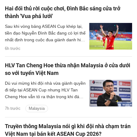
Hai đối thủ rời cuộc chơi, Đình Bắc sáng cửa trở
thành 'Vua phá lưới'
Sau khi vòng bảng ASEAN Cup khép lại,
tiền đạo Nguyễn Đình Bắc đang có lợi thế
nhất định trong cuộc đua giành danh hiệu
'Vua phá lưới' của giải đấu.
6h trước
HLV Tan Cheng Hoe thừa nhận Malaysia ở cửa dưới
so với tuyển Việt Nam
Dù vui mừng khi đội nhà vừa giành quyền
đi tiếp tại ASEAN Cup nhưng HLV Tan
Cheng Hoe vẫn tỏ ra thận trọng khi đánh
giá về màn đọ sức sắp tới với đội tuyển
7h trước
Malaysia
Việt Nam.
Truyền thông Malaysia nói gì khi đội nhà chạm trán
Việt Nam tại bán kết ASEAN Cup 2026?