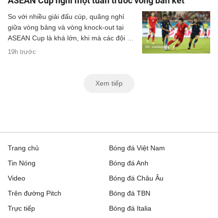
ASEAN Cup nghỉ một tuần trước vòng bán kết
So với nhiều giải đấu cúp, quãng nghỉ
giữa vòng bảng và vòng knock-out tại
ASEAN Cup là khá lớn, khi mà các đội sẽ
có quãng nghỉ lên tới một tuần cho các
19h trước
trận đại chiến tại bán kết.
Xem tiếp
Trang chủ
Bóng đá Việt Nam
Tin Nóng
Bóng đá Anh
Video
Bóng đá Châu Âu
Trên đường Pitch
Bóng đá TBN
Trực tiếp
Bóng đá Italia