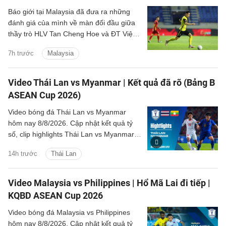
Báo giới tại Malaysia đã đưa ra những
đánh giá của mình về màn đối đầu giữa
thầy trò HLV Tan Cheng Hoe và ĐT Việt
Nam tại vòng bán kết ASEAN Cup 2026
7h trước
Malaysia
sắp tới.
Video Thái Lan vs Myanmar | Kết quả đã rõ (Bảng B
ASEAN Cup 2026)
Video bóng đá Thái Lan vs Myanmar
hôm nay 8/8/2026. Cập nhật kết quả tỷ
số, clip highlights Thái Lan vs Myanmar
(Bảng B ASEAN Cup 2026) các tình
14h trước
Thái Lan
huống trên sân.
Video Malaysia vs Philippines | Hổ Mã Lai đi tiếp |
KQBD ASEAN Cup 2026
Video bóng đá Malaysia vs Philippines
hôm nay 8/8/2026. Cập nhật kết quả tỷ