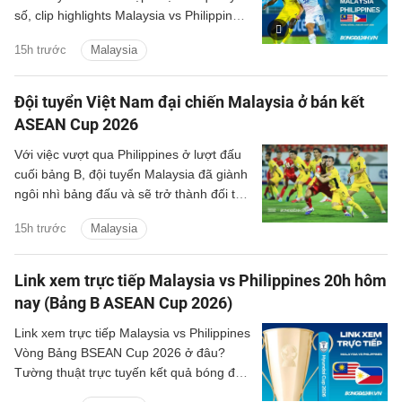
số, clip highlights Malaysia vs Philippines
(Bảng B ASEAN Cup 2026) các tình
15h trước
Malaysia
huống trên sân.
Đội tuyển Việt Nam đại chiến Malaysia ở bán kết
ASEAN Cup 2026
Với việc vượt qua Philippines ở lượt đấu
cuối bảng B, đội tuyển Malaysia đã giành
ngôi nhì bảng đấu và sẽ trở thành đối thủ
tiếp theo của đội tuyển Việt Nam trên
15h trước
Malaysia
hành trình bảo vệ ngôi vương Đông Nam
Á.
Link xem trực tiếp Malaysia vs Philippines 20h hôm
nay (Bảng B ASEAN Cup 2026)
Link xem trực tiếp Malaysia vs Philippines
Vòng Bảng BSEAN Cup 2026 ở đâu?
Tường thuật trực tuyến kết quả bóng đá
Malaysia vs Philippines trên kênh phát