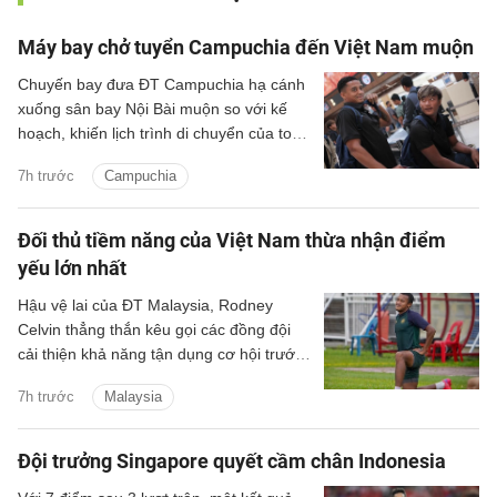
Máy bay chở tuyển Campuchia đến Việt Nam muộn
Chuyến bay đưa ĐT Campuchia hạ cánh
xuống sân bay Nội Bài muộn so với kế
hoạch, khiến lịch trình di chuyển của toàn
đội bị kéo dài trước khi về khách sạn nghỉ
7h trước
Campuchia
ngơi.
Đối thủ tiềm năng của Việt Nam thừa nhận điểm
yếu lớn nhất
Hậu vệ lai của ĐT Malaysia, Rodney
Celvin thẳng thắn kêu gọi các đồng đội
cải thiện khả năng tận dụng cơ hội trước
trận đấu quyết định với Philippines.
7h trước
Malaysia
Đội trưởng Singapore quyết cầm chân Indonesia