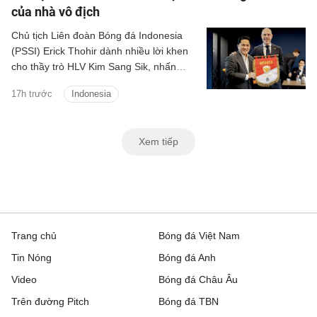
của nhà vô địch
Chủ tịch Liên đoàn Bóng đá Indonesia
(PSSI) Erick Thohir dành nhiều lời khen
cho thầy trò HLV Kim Sang Sik, nhấn
mạnh ĐT Việt Nam mang tinh thần của
17h trước
Indonesia
một nhà vô địch.
Xem tiếp
Trang chủ
Bóng đá Việt Nam
Tin Nóng
Bóng đá Anh
Video
Bóng đá Châu Âu
Trên đường Pitch
Bóng đá TBN