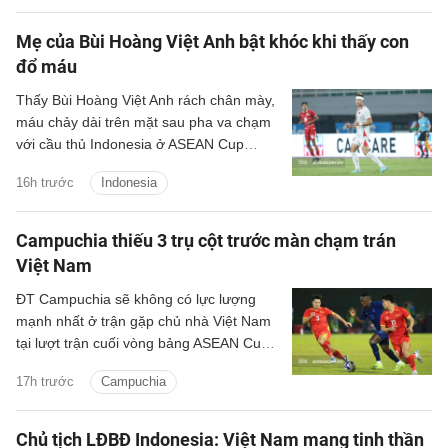
Mẹ của Bùi Hoàng Việt Anh bật khóc khi thấy con
đổ máu
Thấy Bùi Hoàng Việt Anh rách chân mày,
máu chảy dài trên mặt sau pha va chạm
với cầu thủ Indonesia ở ASEAN Cup
2026, bà Nguyễn Thị Thắm bật khóc
16h trước
Indonesia
trước màn hình tivi.
Campuchia thiếu 3 trụ cột trước màn chạm trán
Việt Nam
ĐT Campuchia sẽ không có lực lượng
mạnh nhất ở trận gặp chủ nhà Việt Nam
tại lượt trận cuối vòng bảng ASEAN Cup
2026 sau khi cho 3 cầu thủ quan trọng
17h trước
Campuchia
rời đội.
Chủ tịch LĐBĐ Indonesia: Việt Nam mang tinh thần