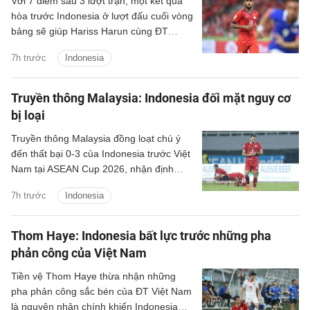
Với 7 điểm sau 3 lượt trận, một kết quả
hòa trước Indonesia ở lượt đấu cuối vòng
bảng sẽ giúp Hariss Harun cùng ĐT
Singapore giành vé đi tiếp.
7h trước
Indonesia
Truyền thông Malaysia: Indonesia đối mặt nguy cơ
bị loại
Truyền thông Malaysia đồng loạt chú ý
đến thất bại 0-3 của Indonesia trước Việt
Nam tại ASEAN Cup 2026, nhận định
Garuda có thể tiếp tục lỡ hẹn với giải đấu
7h trước
Indonesia
khu vực.
Thom Haye: Indonesia bất lực trước những pha
phản công của Việt Nam
Tiền vệ Thom Haye thừa nhận những
pha phản công sắc bén của ĐT Việt Nam
là nguyên nhân chính khiến Indonesia