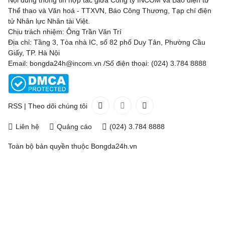
Nội dung thông tin hợp tác giữa Công ty INCOM và Báo điện tử
Thể thao và Văn hoá - TTXVN, Báo Công Thương, Tạp chí điện
tử Nhân lực Nhân tài Việt.
Chịu trách nhiệm: Ông Trần Văn Trí
Địa chỉ: Tầng 3, Tòa nhà IC, số 82 phố Duy Tân, Phường Cầu
Giấy, TP. Hà Nội
Email: bongda24h@incom.vn /Số điện thoại: (024) 3.784 8888
RSS
|
Theo dõi chúng tôi
Liên hệ
Quảng cáo
(024) 3.784 8888
Toàn bộ bản quyền thuộc
Bongda24h.vn