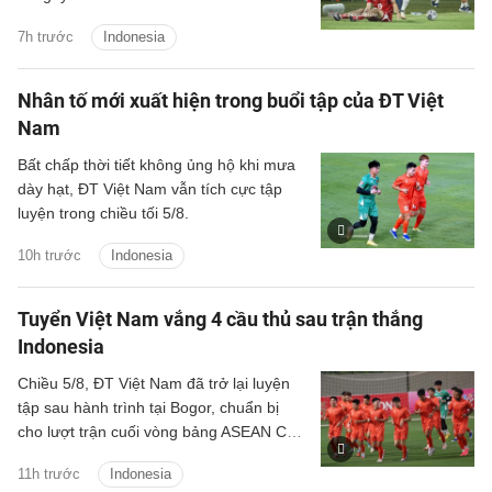
phải nhận thất bại 0-3 ở lượt trận thứ ba
7h trước
Indonesia
bảng A ASEAN Cup 2026.
Nhân tố mới xuất hiện trong buổi tập của ĐT Việt
Nam
Bất chấp thời tiết không ủng hộ khi mưa
dày hạt, ĐT Việt Nam vẫn tích cực tập
luyện trong chiều tối 5/8.
10h trước
Indonesia
Tuyển Việt Nam vắng 4 cầu thủ sau trận thắng
Indonesia
Chiều 5/8, ĐT Việt Nam đã trở lại luyện
tập sau hành trình tại Bogor, chuẩn bị
cho lượt trận cuối vòng bảng ASEAN Cup
2026 gặp Campuchia.
11h trước
Indonesia