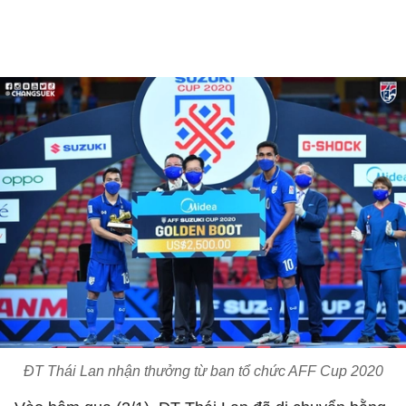
ĐT Thái Lan nhận thưởng từ ban tổ chức AFF Cup 2020