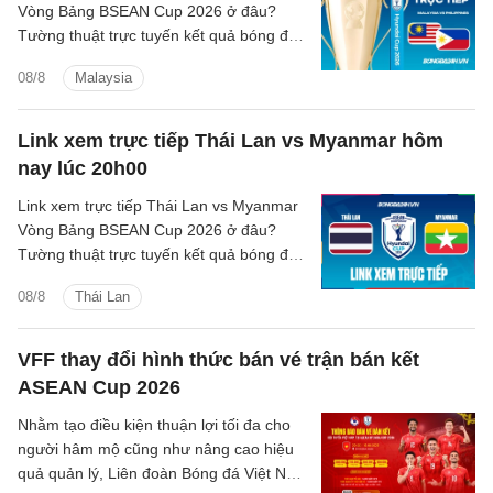
Vòng Bảng BSEAN Cup 2026 ở đâu?
Tường thuật trực tuyến kết quả bóng đá
Malaysia vs Philippines trên kênh phát
08/8
Malaysia
sóng nào?
Link xem trực tiếp Thái Lan vs Myanmar hôm
nay lúc 20h00
Link xem trực tiếp Thái Lan vs Myanmar
Vòng Bảng BSEAN Cup 2026 ở đâu?
Tường thuật trực tuyến kết quả bóng đá
Thái Lan vs Myanmar trên kênh phát
08/8
Thái Lan
sóng nào?
VFF thay đổi hình thức bán vé trận bán kết
ASEAN Cup 2026
Nhằm tạo điều kiện thuận lợi tối đa cho
người hâm mộ cũng như nâng cao hiệu
quả quản lý, Liên đoàn Bóng đá Việt Nam