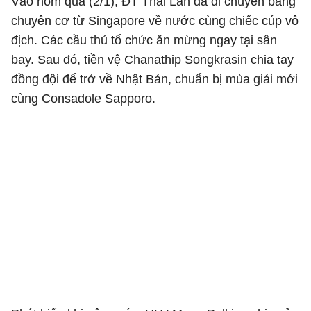
Vào hôm qua (2/1), ĐT Thái Lan đã di chuyển bằng
chuyên cơ từ Singapore về nước cùng chiếc cúp vô
địch. Các cầu thủ tổ chức ăn mừng ngay tại sân
bay. Sau đó, tiền vệ Chanathip Songkrasin chia tay
đồng đội để trở về Nhật Bản, chuẩn bị mùa giải mới
cùng Consadole Sapporo.