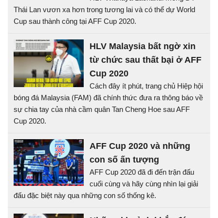
Thái Lan vươn xa hơn trong tương lai và có thể dự World
Cup sau thành công tại AFF Cup 2020.
HLV Malaysia bất ngờ xin
từ chức sau thất bại ở AFF
Cup 2020
Cách đây ít phút, trang chủ Hiệp hội
bóng đá Malaysia (FAM) đã chính thức đưa ra thông báo về
sự chia tay của nhà cầm quân Tan Cheng Hoe sau AFF
Cup 2020.
AFF Cup 2020 và những
con số ấn tượng
AFF Cup 2020 đã đi đến trận đấu
cuối cùng và hãy cùng nhìn lại giải
đấu đặc biệt này qua những con số thống kê.