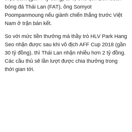
bóng đá Thái Lan (FAT), ông Somyot
Poompanmoung nếu giành chiến thắng trước Việt
Nam ở trận bán kết.
So với mức tiền thưởng mà thầy trò HLV Park Hang
Seo nhận được sau khi vô địch AFF Cup 2018 (gần
30 tỷ đồng), thì Thái Lan nhận nhiều hơn 2 tỷ đồng.
Các cầu thủ sẽ lần lượt được chia thưởng trong
thời gian tới.