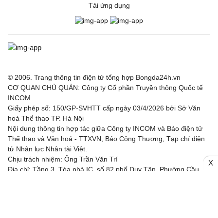
Tải ứng dụng
© 2006. Trang thông tin điện tử tổng hợp Bongda24h.vn
CƠ QUAN CHỦ QUẢN: Công ty Cổ phần Truyền thông Quốc tế
INCOM
Giấy phép số: 150/GP-SVHTT cấp ngày 03/4/2026 bởi Sở Văn
hoá Thể thao TP. Hà Nội
Nội dung thông tin hợp tác giữa Công ty INCOM và Báo điện tử
Thể thao và Văn hoá - TTXVN, Báo Công Thương, Tạp chí điện
tử Nhân lực Nhân tài Việt.
Chịu trách nhiệm: Ông Trần Văn Trí
X
Địa chỉ: Tầng 3, Tòa nhà IC, số 82 phố Duy Tân, Phường Cầu
Giấy, TP. Hà Nội
Email: bongda24h@incom.vn /Số điện thoại: (024) 3.784 8888