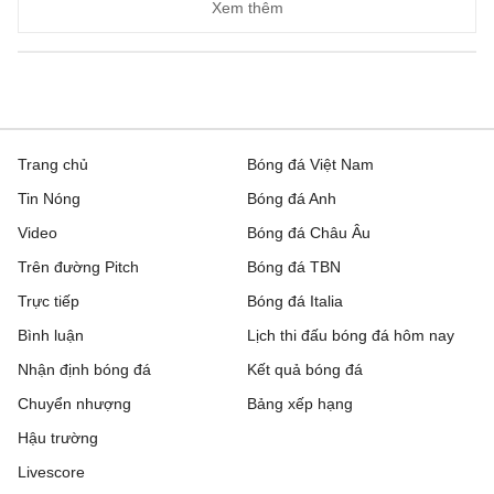
Xem thêm
Trang chủ
Bóng đá Việt Nam
Tin Nóng
Bóng đá Anh
Video
Bóng đá Châu Âu
Trên đường Pitch
Bóng đá TBN
Trực tiếp
Bóng đá Italia
Bình luận
Lịch thi đấu bóng đá hôm nay
Nhận định bóng đá
Kết quả bóng đá
Chuyển nhượng
Bảng xếp hạng
Hậu trường
Livescore