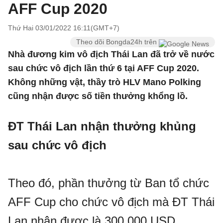
AFF Cup 2020
Thứ Hai 03/01/2022 16:11(GMT+7)
Theo dõi Bongda24h trên
Nhà đương kim vô địch Thái Lan đã trở về nước
sau chức vô địch lần thứ 6 tại AFF Cup 2020.
Không những vật, thầy trò HLV Mano Polking
cũng nhận được số tiền thưởng khổng lồ.
ĐT Thái Lan nhận thưởng khủng
sau chức vô địch
Theo đó, phần thưởng từ Ban tổ chức
AFF Cup cho chức vô địch mà ĐT Thái
Lan nhận được là 300.000 USD