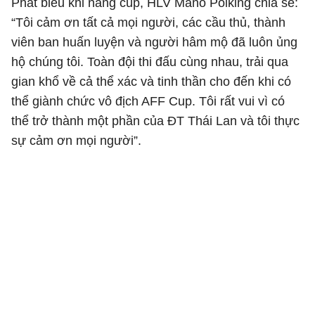
Phát biểu khi nâng cúp, HLV Mano Polking chia sẻ:
“Tôi cảm ơn tất cả mọi người, các cầu thủ, thành
viên ban huấn luyện và người hâm mộ đã luôn ủng
hộ chúng tôi. Toàn đội thi đấu cùng nhau, trải qua
gian khổ về cả thể xác và tinh thần cho đến khi có
thể giành chức vô địch AFF Cup. Tôi rất vui vì có
thể trở thành một phần của ĐT Thái Lan và tôi thực
sự cảm ơn mọi người”.