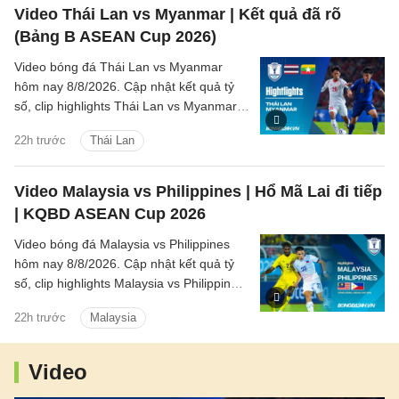
Video Thái Lan vs Myanmar | Kết quả đã rõ
(Bảng B ASEAN Cup 2026)
Video bóng đá Thái Lan vs Myanmar
hôm nay 8/8/2026. Cập nhật kết quả tỷ
số, clip highlights Thái Lan vs Myanmar
(Bảng B ASEAN Cup 2026) các tình
22h trước
Thái Lan
huống trên sân.
Video Malaysia vs Philippines | Hổ Mã Lai đi tiếp
| KQBD ASEAN Cup 2026
Video bóng đá Malaysia vs Philippines
hôm nay 8/8/2026. Cập nhật kết quả tỷ
số, clip highlights Malaysia vs Philippines
(Bảng B ASEAN Cup 2026) các tình
22h trước
Malaysia
huống trên sân.
Video