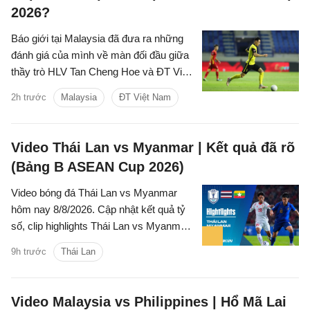
2026?
Báo giới tại Malaysia đã đưa ra những
đánh giá của mình về màn đối đầu giữa
thầy trò HLV Tan Cheng Hoe và ĐT Việt
Nam tại vòng bán kết ASEAN Cup 2026
2h trước
Malaysia
ĐT Việt Nam
sắp tới.
Video Thái Lan vs Myanmar | Kết quả đã rõ
(Bảng B ASEAN Cup 2026)
Video bóng đá Thái Lan vs Myanmar
hôm nay 8/8/2026. Cập nhật kết quả tỷ
số, clip highlights Thái Lan vs Myanmar
(Bảng B ASEAN Cup 2026) các tình
9h trước
Thái Lan
huống trên sân.
Video Malaysia vs Philippines | Hổ Mã Lai