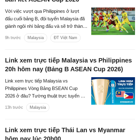
Với việc vượt qua Philippines ở lượt
đấu cuối bảng B, đội tuyển Malaysia đã
giành ngôi nhì bảng đấu và sẽ trở thành
đối thủ tiếp theo của đội tuyển Việt Nam
9h trước
Malaysia
ĐT Việt Nam
trên hành trình bảo vệ ngôi vương Đông
Nam Á.
Link xem trực tiếp Malaysia vs Philippines
20h hôm nay (Bảng B ASEAN Cup 2026)
Link xem trực tiếp Malaysia vs
Philippines Vòng Bảng BSEAN Cup
2026 ở đâu? Tường thuật trực tuyến kết
quả bóng đá Malaysia vs Philippines
13h trước
Malaysia
trên kênh phát sóng nào?
Link xem trực tiếp Thái Lan vs Myanmar
hôm nay lúc 20h00