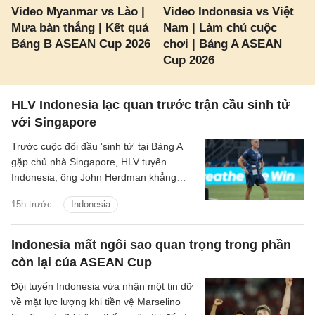
Video Myanmar vs Lào |
Video Indonesia vs Việt
Mưa bàn thắng | Kết quả
Nam | Làm chủ cuộc
Bảng B ASEAN Cup 2026
chơi | Bảng A ASEAN
Cup 2026
HLV Indonesia lạc quan trước trận cầu sinh tử
với Singapore
Trước cuộc đối đầu 'sinh tử' tại Bảng A
gặp chủ nhà Singapore, HLV tuyển
Indonesia, ông John Herdman khẳng
định các học trò của mình đã sẵn sàng
15h trước
Indonesia
giành chiến thắng để giữ vững hy vọng
giành chức vô địch.
Indonesia mất ngôi sao quan trọng trong phần
còn lại của ASEAN Cup
Đội tuyển Indonesia vừa nhận một tin dữ
về mặt lực lượng khi tiền vệ Marselino