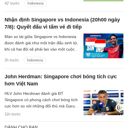
42' trước
Indonesia
dành tặng NHM nhân dịp Quốc khánh
Singapore.
Nhận định Singapore vs Indonesia (20h00 ngày
7/8): Quyết đấu vì tấm vé đi tiếp
Màn so tài giữa Singapore vs Indonesia
được đánh giá như một trận đấu sinh tử,
khi cả hai đội sẽ phải lao vào một cuộc
chiến để giành tấm vé duy nhất còn lại
2h trước
Indonesia
vào bán kết.
John Herdman: Singapore chơi bóng tích cực
hơn Việt Nam
HLV John Herdman đánh giá ĐT
Singapore có phong cách chơi bóng tích
cực hơn so với những đối thủ mà Garuda
đã gặp trước đó.
11h trước