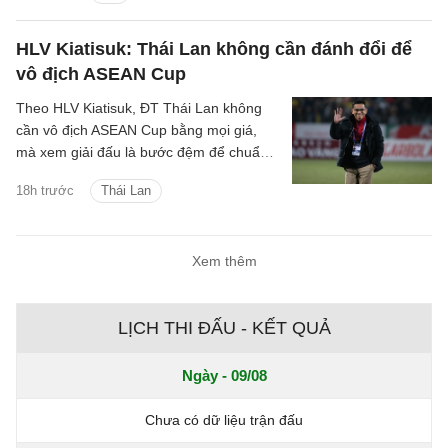
HLV Kiatisuk: Thái Lan không cần đánh đổi để
vô địch ASEAN Cup
Theo HLV Kiatisuk, ĐT Thái Lan không
cần vô địch ASEAN Cup bằng mọi giá,
mà xem giải đấu là bước đệm để chuẩn
bị cho tham vọng lớn hơn là Asian Cup và
18h trước
Thái Lan
World Cup.
Xem thêm
LỊCH THI ĐẤU - KẾT QUẢ
Ngày - 09/08
Chưa có dữ liệu trận đấu