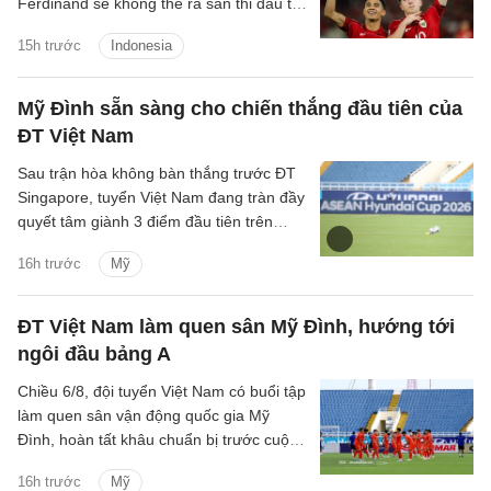
Ferdinand sẽ không thể ra sân thi đấu tại
ASEAN Cup 2026 vì chấn thương.
15h trước
Indonesia
Mỹ Đình sẵn sàng cho chiến thắng đầu tiên của
ĐT Việt Nam
Sau trận hòa không bàn thắng trước ĐT
Singapore, tuyển Việt Nam đang tràn đầy
quyết tâm giành 3 điểm đầu tiên trên
SVĐ Mỹ Đình tại ASEAN Cup 2026.
16h trước
Mỹ
ĐT Việt Nam làm quen sân Mỹ Đình, hướng tới
ngôi đầu bảng A
Chiều 6/8, đội tuyển Việt Nam có buổi tập
làm quen sân vận động quốc gia Mỹ
Đình, hoàn tất khâu chuẩn bị trước cuộc
đối đầu với Campuchia tại lượt trận cuối
16h trước
Mỹ
bảng A ASEAN Cup 2026.