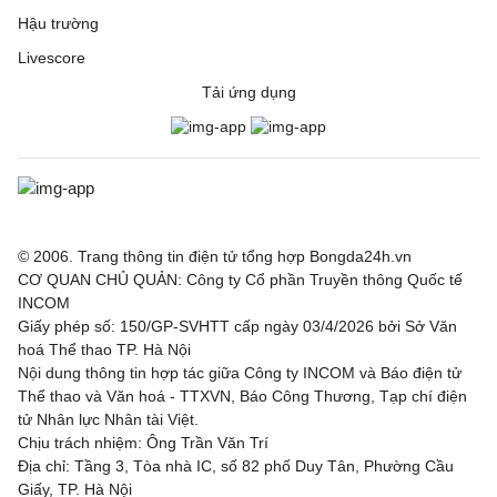
Hậu trường
Rodez
3 - 1
Laval
Livescore
Sochaux
0 - 3
Saint-Etien
Tải ứng dụng
VĐQG Bồ Đào Nha, Hôm nay - 09/08
Vitoria de Guimaraes
0 - 1
Arouca
VĐQG Argentina, Hôm nay - 09/08
© 2006. Trang thông tin điện tử tổng hợp Bongda24h.vn
CƠ QUAN CHỦ QUẢN: Công ty Cổ phần Truyền thông Quốc tế
Atletico Tucuman
1 - 2
Sarmiento
INCOM
Giấy phép số: 150/GP-SVHTT cấp ngày 03/4/2026 bởi Sở Văn
Deportivo Riestra
2 - 0
Estudiantes de la
hoá Thể thao TP. Hà Nội
Plata
Nội dung thông tin hợp tác giữa Công ty INCOM và Báo điện tử
Thể thao và Văn hoá - TTXVN, Báo Công Thương, Tạp chí điện
VĐQG Bỉ, Hôm nay - 09/08
tử Nhân lực Nhân tài Việt.
Chịu trách nhiệm: Ông Trần Văn Trí
St.Truiden
1 - 1
Lommel
Địa chỉ: Tầng 3, Tòa nhà IC, số 82 phố Duy Tân, Phường Cầu
Giấy, TP. Hà Nội