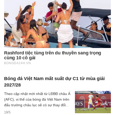
Bóng đá Việt Nam mất suất dự C1 từ mùa giải
2027/28
Theo cập nhật mới nhất từ LĐBĐ châu Á
(AFC), vị thế của bóng đá Việt Nam trên
đấu trường châu lục sẽ có sự thay đổi
đáng kể từ mùa giải 2027/28.
19/5