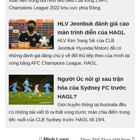
xuất hiện trong đội hình tiêu biểu của vòng 2 AFC
Champions League 2022 khu vực phía Đông.
HLV Jeonbuk đánh giá cao
màn trình diễn của HAGL
HLV Kim Sang Sik của CLB
Jeonbuk Hyundai Motors đã có
những đánh giá đáng chú ý về đối thủ tiếp theo của mình tại
vòng bảng AFC Champions League, HAGL.
Người Úc nói gì sau trận
hòa của Sydney FC trước
HAGL?
Giới truyền thông tại Australia đều
có những bài viết tỏ ra thất vọng trước màn chia điểm trong
tiếc nuối của CLB Sydney trước HAGL tối 19/4.
Minh Long
Theo Thể Thao Việt Nam