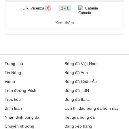
L.R. Vicenza
1 - 1
Catania
Ascoli
3 - 1
Potenza
Xem thêm
Ligue 2, Hôm nay - 09/08
Boulogne
0 - 0
Nancy
Clermont Foot 63
0 - 0
Reims
Trang chủ
Bóng đá Việt Nam
Tin Nóng
Bóng đá Anh
Dunkerque
4 - 2
Grenoble
Video
Bóng đá Châu Âu
Metz
2 - 1
Guingamp
Trên đường Pitch
Bóng đá TBN
Trực tiếp
Montpellier
1 - 1
Bóng đá Italia
Dijon
Bình luận
Lịch thi đấu bóng đá hôm nay
Nantes
0 - 1
Red Star
Nhận định bóng đá
Kết quả bóng đá
Pau
0 - 1
FC Annecy
Chuyển nhượng
Bảng xếp hạng