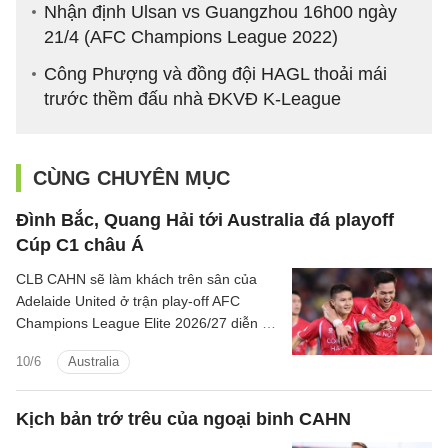
Nhận định Ulsan vs Guangzhou 16h00 ngày
21/4 (AFC Champions League 2022)
Công Phượng và đồng đội HAGL thoải mái
trước thềm đấu nhà ĐKVĐ K-League
CÙNG CHUYÊN MỤC
Đình Bắc, Quang Hải tới Australia đá playoff
Cúp C1 châu Á
CLB CAHN sẽ làm khách trên sân của
Adelaide United ở trận play-off AFC
Champions League Elite 2026/27 diễn ra
vào ngày 11/8, theo danh sách phân bổ
10/6
Australia
suất tham dự các cúp châu Á vừa được
LĐBĐ châu Á (AFC) công bố.
Kịch bản trớ trêu của ngoại binh CAHN