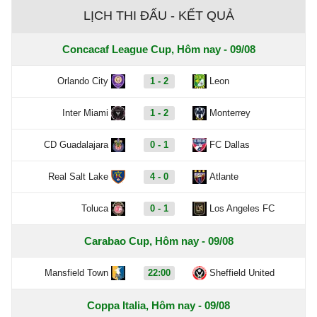
LỊCH THI ĐẤU - KẾT QUẢ
Concacaf League Cup, Hôm nay - 09/08
Orlando City
1 - 2
Leon
Inter Miami
1 - 2
Monterrey
CD Guadalajara
0 - 1
FC Dallas
Real Salt Lake
4 - 0
Atlante
Toluca
0 - 1
Los Angeles FC
Carabao Cup, Hôm nay - 09/08
Mansfield Town
22:00
Sheffield United
Coppa Italia, Hôm nay - 09/08