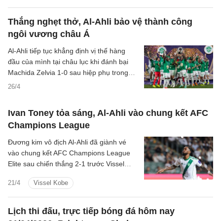
Thắng nghẹt thở, Al-Ahli bảo vệ thành công
ngôi vương châu Á
Al-Ahli tiếp tục khẳng định vị thế hàng
đầu của mình tại châu lục khi đánh bại
Machida Zelvia 1-0 sau hiệp phụ trong
trận chung kết AFC Champions League
26/4
Elite tại Jeddah, qua đó bảo vệ thành
công chức vô địch.
Ivan Toney tỏa sáng, Al-Ahli vào chung kết AFC
Champions League
Đương kim vô địch Al-Ahli đã giành vé
vào chung kết AFC Champions League
Elite sau chiến thắng 2-1 trước Vissel
Kobe, trong trận đấu mà Ivan Toney ghi
21/4
Vissel Kobe
bàn quyết định ở hiệp hai.
Lịch thi đấu, trực tiếp bóng đá hôm nay