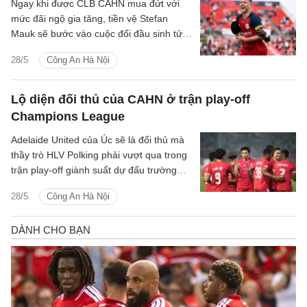
Ngay khi được CLB CAHN mua đứt với
mức đãi ngộ gia tăng, tiền vệ Stefan
Mauk sẽ bước vào cuộc đối đầu sinh tử
với đội bóng cũ.
28/5
Công An Hà Nội
Lộ diện đối thủ của CAHN ở trận play-off
Champions League
Adelaide United của Úc sẽ là đối thủ mà
thầy trò HLV Polking phải vượt qua trong
trận play-off giành suất dự đấu trường
AFC Champions League Elite mùa sau.
28/5
Công An Hà Nội