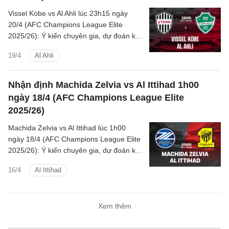
Vissel Kobe vs Al Ahli lúc 23h15 ngày
20/4 (AFC Champions League Elite
2025/26): Ý kiến chuyên gia, dự đoán kết
quả, nhận định - phân tích trận đấu,
19/4
Al Ahli
thống kê chi tiết về hai đội.
Nhận định Machida Zelvia vs Al Ittihad 1h00
ngày 18/4 (AFC Champions League Elite
2025/26)
Machida Zelvia vs Al Ittihad lúc 1h00
ngày 18/4 (AFC Champions League Elite
2025/26): Ý kiến chuyên gia, dự đoán kết
quả, nhận định - phân tích trận đấu,
16/4
Al Ittihad
thống kê chi tiết về hai đội.
Xem thêm