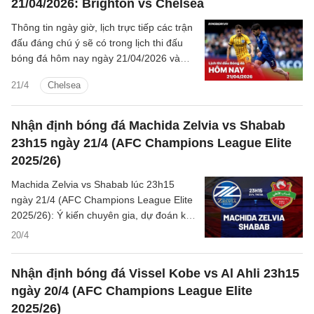
21/04/2026: Brighton vs Chelsea
Thông tin ngày giờ, lịch trực tiếp các trận
đấu đáng chú ý sẽ có trong lịch thi đấu
bóng đá hôm nay ngày 21/04/2026 và
rạng sáng mai cùng kênh phát sóng trực
21/4
Chelsea
tiếp.
Nhận định bóng đá Machida Zelvia vs Shabab
23h15 ngày 21/4 (AFC Champions League Elite
2025/26)
Machida Zelvia vs Shabab lúc 23h15
ngày 21/4 (AFC Champions League Elite
2025/26): Ý kiến chuyên gia, dự đoán kết
quả, nhận định - phân tích trận đấu,
20/4
thống kê chi tiết về hai đội.
Nhận định bóng đá Vissel Kobe vs Al Ahli 23h15
ngày 20/4 (AFC Champions League Elite
2025/26)